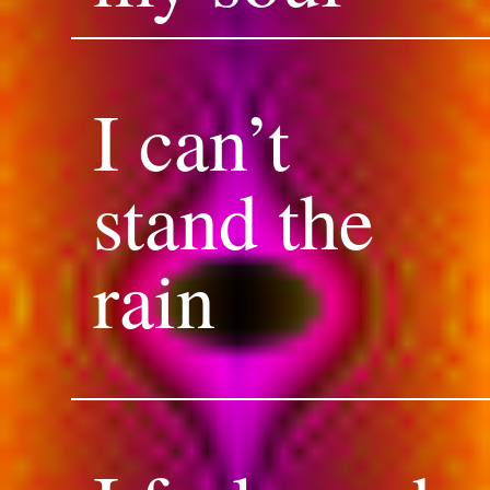
I can’t
stand the
rain