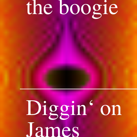
the boogie
Diggin‘ on
James