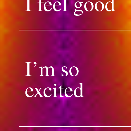
I feel good
I’m so
excited