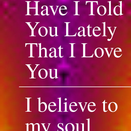
Have I Told
You Lately
That I Love
You
I believe to
my soul