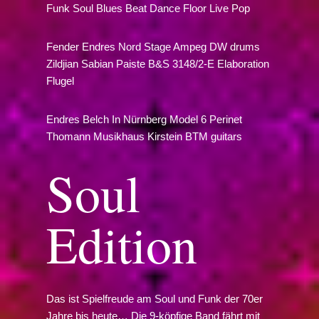
Funk Soul Blues Beat Dance Floor Live Pop
Zum
Fender Endres Nord Stage Ampeg DW drums
Inhalt
Zildjian Sabian Paiste B&S 3148/2-E Elaboration
springen
Flugel
Endres Belch In Nürnberg Model 6 Perinet
Thomann Musikhaus Kirstein BTM guitars
Soul
Edition
Das ist Spielfreude am Soul und Funk der 70er
Jahre bis heute… Die 9-köpfige Band fährt mit