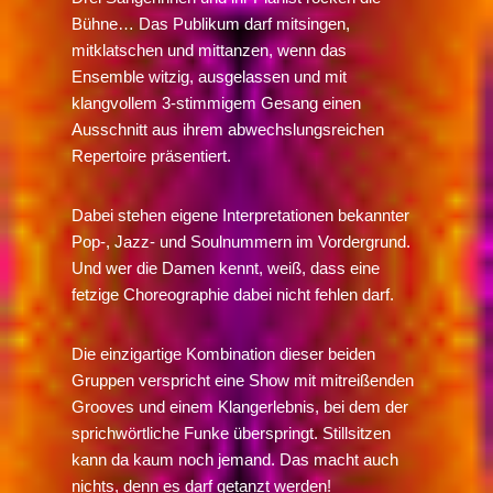
Bühne… Das Publikum darf mitsingen,
mitklatschen und mittanzen, wenn das
Ensemble witzig, ausgelassen und mit
klangvollem 3-stimmigem Gesang einen
Ausschnitt aus ihrem abwechslungsreichen
Repertoire präsentiert.
Dabei stehen eigene Interpretationen bekannter
Pop-, Jazz- und Soulnummern im Vordergrund.
Und wer die Damen kennt, weiß, dass eine
fetzige Choreographie dabei nicht fehlen darf.
Die einzigartige Kombination dieser beiden
Gruppen verspricht eine Show mit mitreißenden
Grooves und einem Klangerlebnis, bei dem der
sprichwörtliche Funke überspringt. Stillsitzen
kann da kaum noch jemand. Das macht auch
nichts, denn es darf getanzt werden!